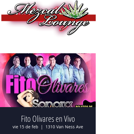
Fito Olivares en Vivo
vie 15 de feb
  |  
1310 Van Ness Ave