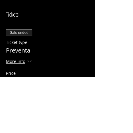
Tickets
Sale ended
Ticket type
Preventa
More info
Price
$20.00
Share This Event